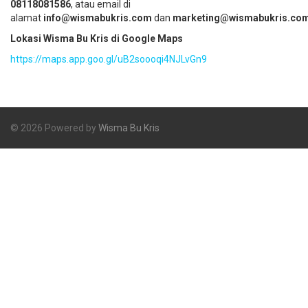
08118081586
, atau email di
alamat
info@wismabukris.com
dan
marketing@wismabukris.co
Lokasi Wisma Bu Kris di Google Maps
https://maps.app.goo.gl/uB2soooqi4NJLvGn9
© 2026 Powered by
Wisma Bu Kris