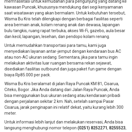
memfasilitasi untuk kemudahan para pengunjung yang datang ke
kawasan Puncak, khususnya mendukung dari segi kenyamanan
saat wisatawan yang akan bermalam. Untuk kebutuhan tersebut,
Wisma Bu Kris telah dilengkapi dengan berbagai fasilitas seperti
area bermain anak, kolam renang anak dan dewasa, lapangan
bulu tangkis, ruang rapat terbuka, akses Wi-Fi, gazebo, aula besar
dan kecil, lapangan, lesehan, dan pendopo kolam renang.
Untuk memudahkan transportasi para tamu, kami juga
menyediakan layanan antar-jemput dengan kendaraan bus AC
atau non-AC ukuran sedang. Sementara, jika para tamu ingin
melakukan aktivitas luar ruangan bersama rekan sejawat,
disediakan fasilitas outbound dan juga paket fun game dengan
biaya Rp85.000 per pack.
Wisma Bu Kris beralamat di jalan Raya Puncak KM 81, Cisarua,
Citeko, Bogor. Jika Anda datang dari Jalan Raya Puncak, Anda
bisa menggunakan bus ukuran sedang atau kendaraan pribadi
dengan perjalanan sekitar 2 km. Nah, setelah sampai Pasar
Cisarua, jarak penginapan ini relatif dekat, yaitu kurang lebih 300
meter.
Untuk informasi lebih lanjut dan melakukan reservasi, Anda bisa
langsung menghubungi nomor telepon
(0251)
8252271
,
8255523
,